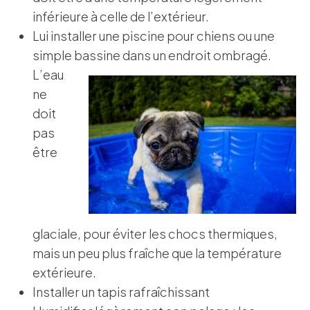
inférieure à celle de l’extérieur.
Lui installer une piscine pour chiens ou une
simple bassine dans un endro
it ombragé.
L’eau
ne
doit
pas
être
glaciale, pour éviter les chocs thermiques,
mais un peu plus fraîche que la température
extérieure.
Installer un tapis rafraîchissant