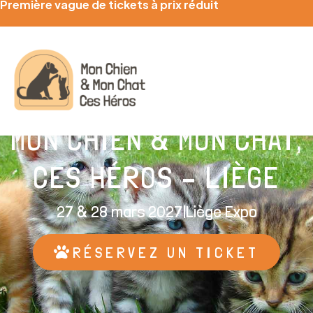
Première vague de tickets à prix réduit
MON CHIEN & MON CHAT,
CES HÉROS – LIÈGE
27 & 28 mars 2027
|
Liège Expo
RÉSERVEZ UN TICKET